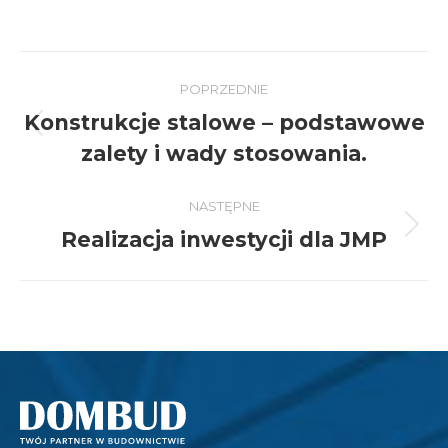
Nawigacja
POPRZEDNIE
wpisów
Konstrukcje stalowe – podstawowe
Poprzedni
zalety i wady stosowania.
wpis:
NASTĘPNE
Realizacja inwestycji dla JMP
Następny
wpis: