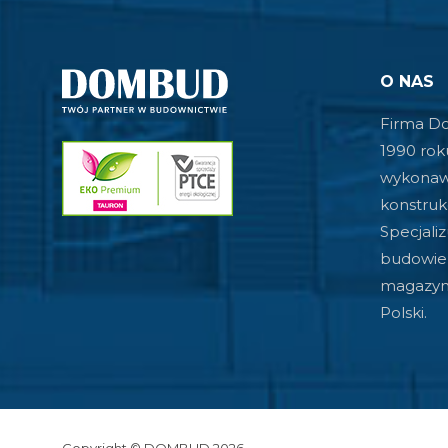
O NAS
Firma Do
1990 rok
wykonaw
konstrukc
Specjali
budowie 
magazyno
Polski.
Copyright © DOMBUD 2026