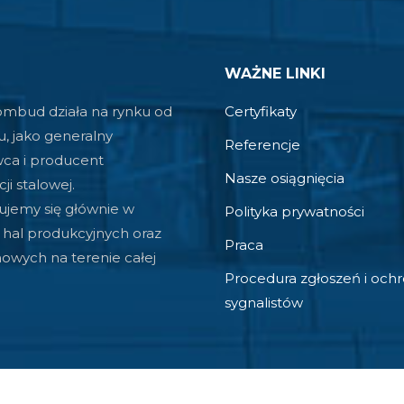
WAŻNE LINKI
mbud działa na rynku od
Certyfikaty
u, jako generalny
Referencje
ca i producent
Nasze osiągnięcia
ji stalowej.
zujemy się głównie w
Polityka prywatności
hal produkcyjnych oraz
Praca
wych na terenie całej
Procedura zgłoszeń i och
sygnalistów