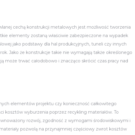
anej cechą konstrukcji metalowych jest możliwość tworzenia
stkie elementy zostaną właściwie zabezpieczone na wypadek
alowej jako podstawy dla hal produkcyjnych, tuneli czy innych
 rok. Jako że konstrukcje takie nie wymagają także określonego
kcją może trwać całodobowo i znacząco skrócić czas pracy nad
nych elementów projektu czy konieczność całkowitego
ści kosztów wyburzenia poprzez recykling materiałów. To
a zrównoważony rozwój, zgodność z wymogami środowiskowymi i
 materiały pozwolą na przynajmniej częściowy zwrot kosztów