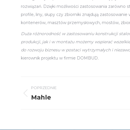
rozwiązań. Dzięki możliwości zastosowania zarówno st
profile, liny, słupy czy zbiorniki znajdują zastosowan
kontenerów, masztów przemysłowych, mostów, zbiornik
Duża różnorodność w zastosowaniu konstrukcji stalo
produkcji, jak i w montażu możemy wspierać wszelki
do rozwoju biznesu w postaci wytrzymałych i niezawo
kierownik projektu w firmie DOMBUD
.
Nawigacja
POPRZEDNIE
wpisów
Mahle
Poprzedni
wpis: