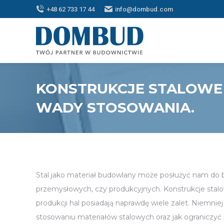
+48 62 733 17 44
info@dombud.com
KONSTRUKCJE STALOWE 
WADY STOSOWANIA.
Stal jako materiał budowlany może posłużyć nam do
przemysłowych, czy produkcyjnych. Konstrukcje stalo
produkcji hal posiadają naprawdę wiele zalet. Niemni
stosowaniu materiałów stalowych oraz jak ograniczyć 