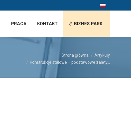
E
PRACA
KONTAKT
BIZNES PARK
Jesteś tutaj:
Strona główna
Artykuły
Konstrukcje stalowe – podstawowe zalety…