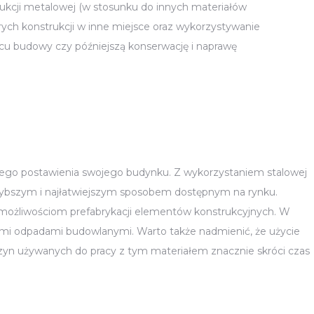
rukcji metalowej (w stosunku do innych materiałów
ych konstrukcji w inne miejsce oraz wykorzystywanie
cu budowy czy późniejszą konserwację i naprawę
szego postawienia swojego budynku. Z wykorzystaniem stalowej
szybszym i najłatwiejszym sposobem dostępnym na rynku.
i możliwościom prefabrykacji elementów konstrukcyjnych. W
mi odpadami budowlanymi. Warto także nadmienić, że użycie
zyn używanych do pracy z tym materiałem znacznie skróci czas