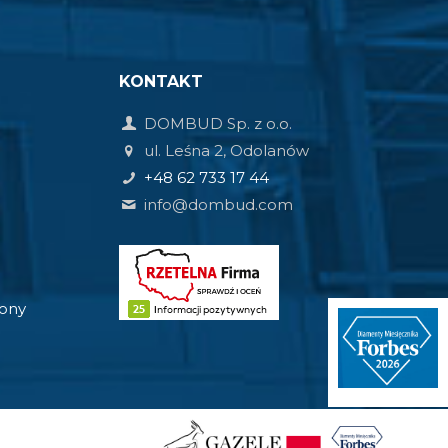
KONTAKT
DOMBUD Sp. z o.o.
ul. Leśna 2, Odolanów
+48 62 733 17 44
info@dombud.com
rony