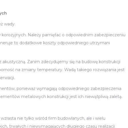
ych
eż wady.
ków korozyjnych. Należy pamiętać o odpowiednim zabezpieczeniu
Generuje to dodatkowe koszty odpowiedniego utrzymani
raz akustyczną. Zanim zdecydujemy się na budowę konstrukcji
porność na zmiany temperatury. Wadą takiego rozwiązania jest
rwacji.
elementów, ponieważ wymagają odpowiedniego zabezpieczenia
lementów metalowych konstrukcji jest ich niewątpliwą zaletą.
wzrasta nie tylko wśród firm budowlanych, ale i wielu
ch, trwałych i niewymagających długiego czasu realizacji