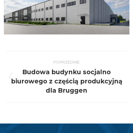
Nawigacja
POPRZEDNIE
wpisów
Budowa budynku socjalno
biurowego z częścią produkcyjną
Poprzedni
wpis:
dla Bruggen