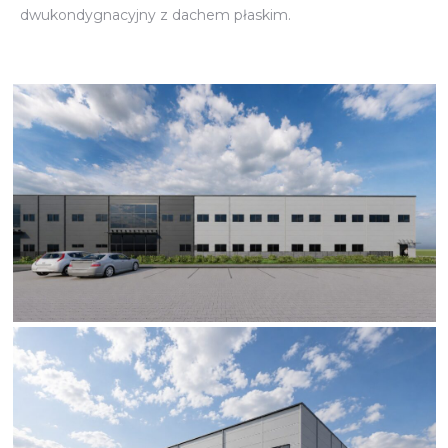
dwukondygnacyjny z dachem płaskim.