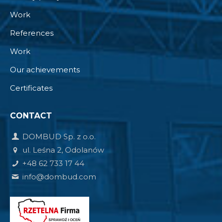
Work
References
Work
Our achievements
Certificates
CONTACT
DOMBUD Sp. z o.o.
ul. Leśna 2, Odolanów
+48 62 733 17 44
info@dombud.com