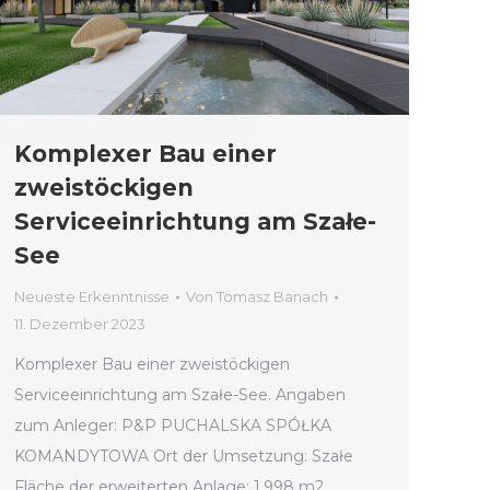
Komplexer Bau einer
zweistöckigen
Serviceeinrichtung am Szałe-
See
Neueste Erkenntnisse
Von
Tomasz Banach
11. Dezember 2023
Komplexer Bau einer zweistöckigen
Serviceeinrichtung am Szałe-See. Angaben
zum Anleger: P&P PUCHALSKA SPÓŁKA
KOMANDYTOWA Ort der Umsetzung: Szałe
Fläche der erweiterten Anlage: 1.998 m2