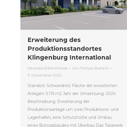
Erweiterung des
Produktionsstandortes
Klingenburg International
Neueste Erkenntnisse
Von
Tomasz Banach
11. Dezember 2023
Standort: Schweidnitz Fläche der erweiterten
Anlagen: 5.115 m2 Jahr der Umsetzung: 2024
Beschreibung: Erweiterung der
Produktionsanlage um zwei Produktions- und
Lagerhallen, eine Schutzhütte und Umbau
eines Bürogebäudes mit Überbau Das Tragwerk