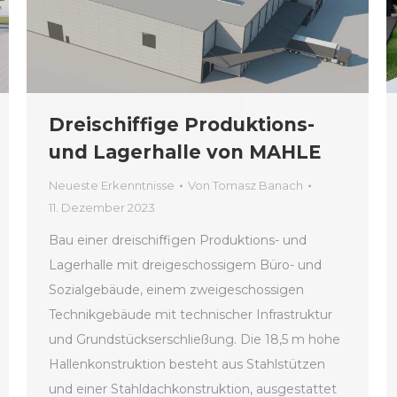
Dreischiffige Produktions-
und Lagerhalle von MAHLE
Neueste Erkenntnisse
Von
Tomasz Banach
11. Dezember 2023
Bau einer dreischiffigen Produktions- und
Lagerhalle mit dreigeschossigem Büro- und
Sozialgebäude, einem zweigeschossigen
Technikgebäude mit technischer Infrastruktur
und Grundstückserschließung. Die 18,5 m hohe
Hallenkonstruktion besteht aus Stahlstützen
und einer Stahldachkonstruktion, ausgestattet